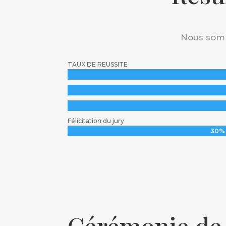
Nous somm
TAUX DE REUSSITE
Félicitation du jury
30%
30%