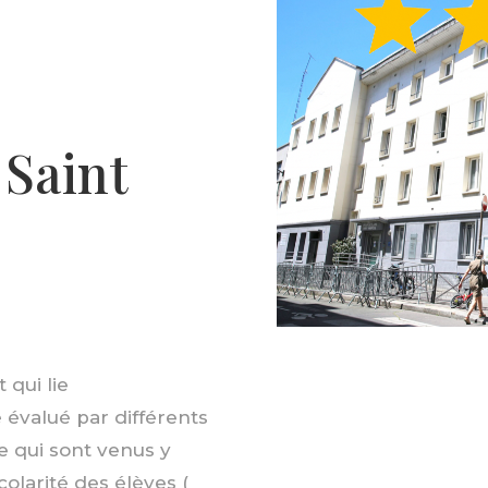
 Saint
qui lie
té évalué par différents
e qui sont venus y
colarité des élèves (