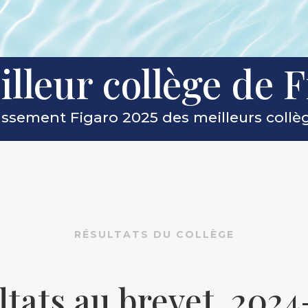
lleur collège de F
lassement Figaro 2025 des meilleurs collè
RÉSULTATS DU COLLÈGE
ltats au brevet 2024