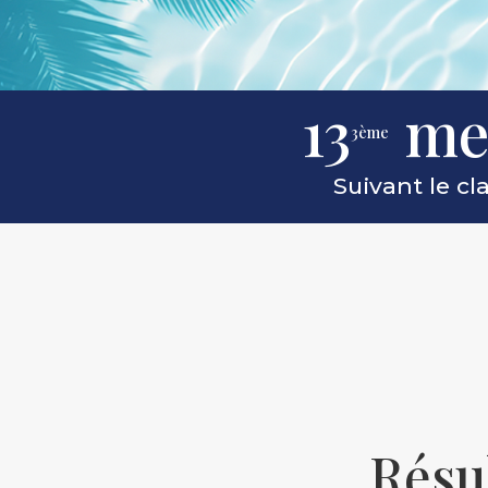
13
mei
3ème
Suivant le c
Résu